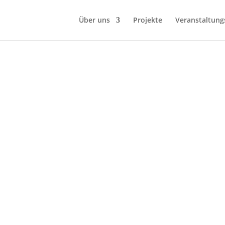
Über uns
Projekte
Veranstaltung